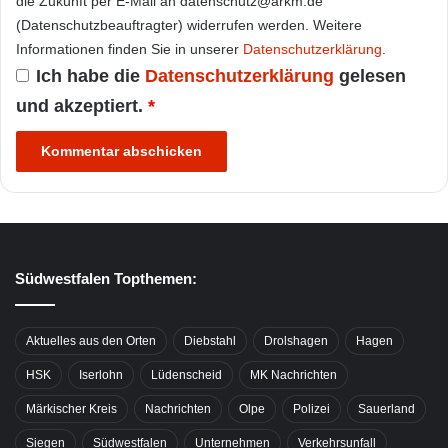
die Zukunft per E-Mail an datenschutz@arkm.de
(Datenschutzbeauftragter) widerrufen werden. Weitere
Informationen finden Sie in unserer
Datenschutzerklärung
.
Ich habe die
Datenschutzerklärung
gelesen
und akzeptiert.
*
Südwestfalen Topthemen:
Aktuelles aus den Orten
Diebstahl
Drolshagen
Hagen
HSK
Iserlohn
Lüdenscheid
MK Nachrichten
Märkischer Kreis
Nachrichten
Olpe
Polizei
Sauerland
Siegen
Südwestfalen
Unternehmen
Verkehrsunfall