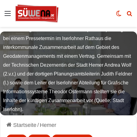
Auswahl
Skin u
Vo
Iserlohns Bürgermeister Dr. Peter Paul Ahrens und
Hemers Bürgermeister Michael Esken (2.u.3.v.l.) besiegelten
bei einem Pressetermin im Iserlohner Rathaus die
interkommunale Zusammenarbeit auf dem Gebiet des
Geodatenmanagements mit einem Vertrag. Gemeinsam mit
der Technischen Dezernentin der Stadt Hemer Andrea Wolf
(2.v.r.) und der dortigen Planungsamtsleiterin Judith Feldner
(l.) sowie dem Leiter der Iserlohner Abteilung für Grafische
Informationssysteme Theodor Ostermann stellten sie die
Inhalte der künftigen Zusammenarbeit vor (Quelle: Stadt
Iserlohn).
Startseite
/
Hemer