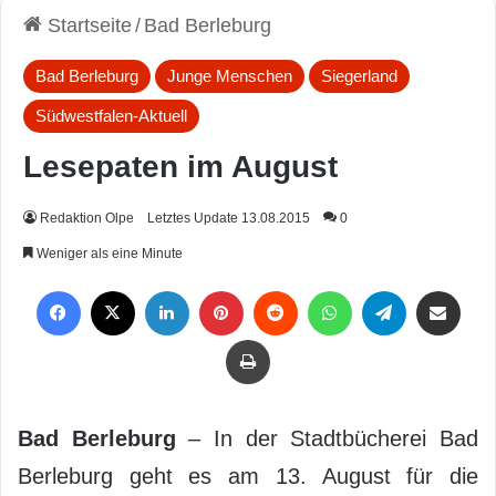
Startseite
/
Bad Berleburg
Bad Berleburg
Junge Menschen
Siegerland
Südwestfalen-Aktuell
Lesepaten im August
Redaktion Olpe
Letztes Update 13.08.2015
0
Weniger als eine Minute
Facebook
X
LinkedIn
Pinterest
Reddit
WhatsApp
Telegram
Per Mail weiterleiten
Drucken
Bad Berleburg
– In der Stadtbücherei Bad
Berleburg geht es am 13. August für die