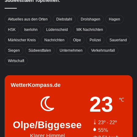
Südwestfalen Topthemen:
Aktuelles aus den Orten
Diebstahl
Drolshagen
Hagen
HSK
Iserlohn
Lüdenscheid
MK Nachrichten
Märkischer Kreis
Nachrichten
Olpe
Polizei
Sauerland
Siegen
Südwestfalen
Unternehmen
Verkehrsunfall
Wirtschaft
WetterKompass.de
23
℃
Olpe/Biggesee
23º - 22º
55%
Klarer Himmel