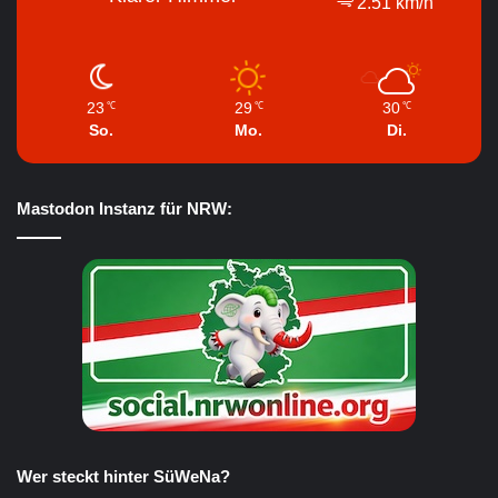
2.51 km/h
23
29
30
℃
℃
℃
So.
Mo.
Di.
Mastodon Instanz für NRW:
Wer steckt hinter SüWeNa?