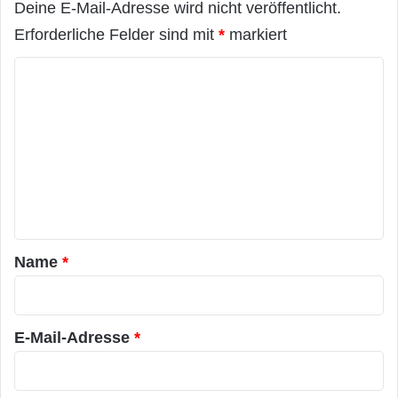
Deine E-Mail-Adresse wird nicht veröffentlicht.
Erforderliche Felder sind mit
*
markiert
K
o
m
m
e
n
t
a
Name
*
r
*
E-Mail-Adresse
*