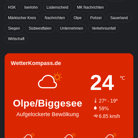
HSK
Iserlohn
Lüdenscheid
MK Nachrichten
Märkischer Kreis
Nachrichten
Olpe
Polizei
Sauerland
Siegen
Südwestfalen
Unternehmen
Verkehrsunfall
Wirtschaft
WetterKompass.de
24
℃
Olpe/Biggesee
27º - 19º
59%
Aufgelockerte Bewölkung
6.85 km/h