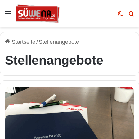
Auswahl
Skin u
Vo
Startseite
/
Stellenangebote
Stellenangebote