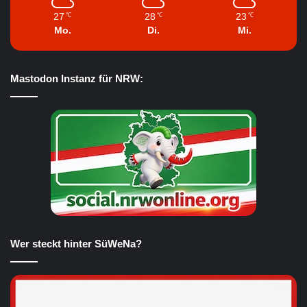
27
28
23
℃
℃
℃
Mo.
Di.
Mi.
Mastodon Instanz für NRW:
Wer steckt hinter SüWeNa?