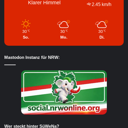
Klarer Himmel
2.45 km/h
30
30
30
℃
℃
℃
So.
Mo.
Di.
Mastodon Instanz für NRW:
Wer steckt hinter SüWeNa?