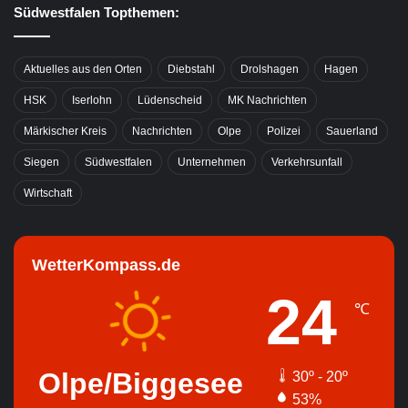
Südwestfalen Topthemen:
Aktuelles aus den Orten
Diebstahl
Drolshagen
Hagen
HSK
Iserlohn
Lüdenscheid
MK Nachrichten
Märkischer Kreis
Nachrichten
Olpe
Polizei
Sauerland
Siegen
Südwestfalen
Unternehmen
Verkehrsunfall
Wirtschaft
WetterKompass.de
24
℃
Olpe/Biggesee
30º - 20º
53%