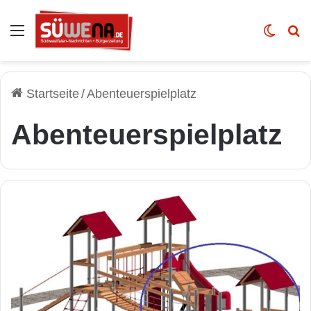
Auswahl
Skin u
Vo
Startseite
/
Abenteuerspielplatz
Abenteuerspielplatz