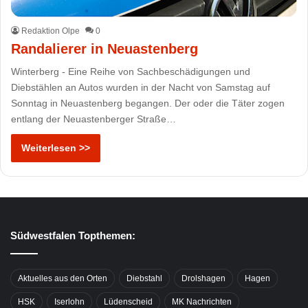
Redaktion Olpe
0
Randalierer in Neuastenberg
Winterberg - Eine Reihe von Sachbeschädigungen und
Diebstählen an Autos wurden in der Nacht von Samstag auf
Sonntag in Neuastenberg begangen. Der oder die Täter zogen
entlang der Neuastenberger Straße…
Weiterlesen >>
Südwestfalen Topthemen:
Aktuelles aus den Orten
Diebstahl
Drolshagen
Hagen
HSK
Iserlohn
Lüdenscheid
MK Nachrichten