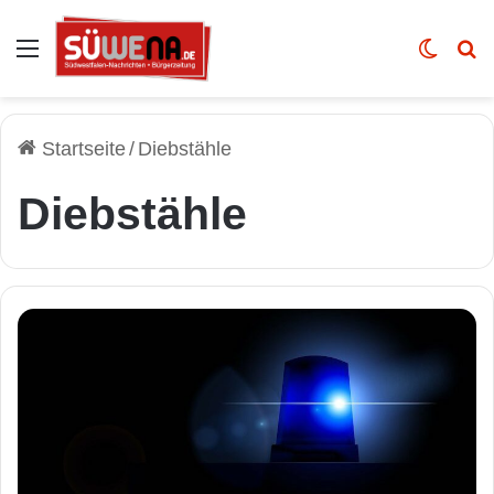
Auswahl
Skin u
Vo
Startseite
/
Diebstähle
Diebstähle