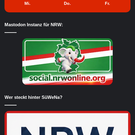
Mi.
Do.
Fr.
Mastodon Instanz für NRW:
Wer steckt hinter SüWeNa?