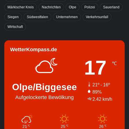
Märkischer Kreis
Nachrichten
Olpe
Polizei
Sauerland
Siegen
Südwestfalen
Unternehmen
Verkehrsunfall
Wirtschaft
WetterKompass.de
17
℃
Olpe/Biggesee
21º - 16º
89%
Aufgelockerte Bewölkung
2.42 km/h
21
25
26
℃
℃
℃