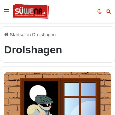
Auswahl
Skin u
Vo
Startseite
/
Drolshagen
Drolshagen