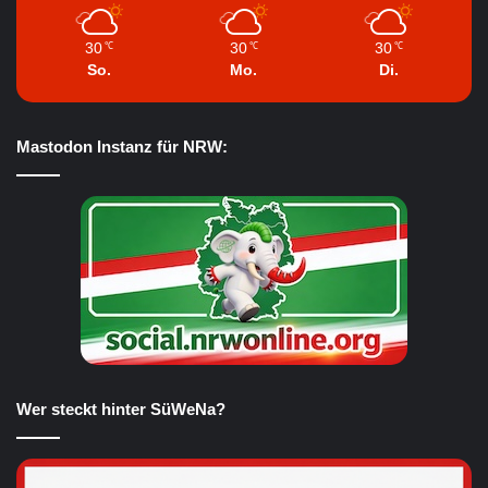
30
30
30
℃
℃
℃
So.
Mo.
Di.
Mastodon Instanz für NRW:
Wer steckt hinter SüWeNa?