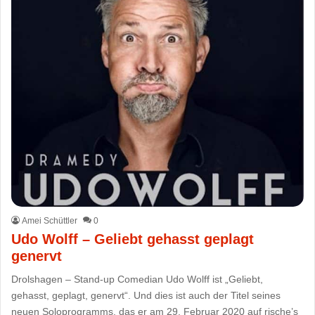
Amei Schüttler
0
Udo Wolff – Geliebt gehasst geplagt
genervt
Drolshagen – Stand-up Comedian Udo Wolff ist „Geliebt,
gehasst, geplagt, genervt“. Und dies ist auch der Titel seines
neuen Soloprogramms, das er am 29. Februar 2020 auf rische’s