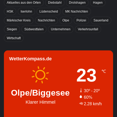
Aktuelles aus den Orten
Diebstahl
Drolshagen
Hagen
HSK
Iserlohn
Lüdenscheid
MK Nachrichten
Märkischer Kreis
Nachrichten
Olpe
Polizei
Sauerland
Siegen
Südwestfalen
Unternehmen
Verkehrsunfall
Wirtschaft
WetterKompass.de
23
℃
Olpe/Biggesee
30º - 20º
60%
Klarer Himmel
2.28 km/h