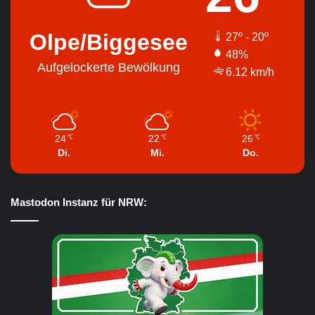
Olpe/Biggesee
27º - 20º
48%
Aufgelockerte Bewölkung
6.12 km/h
24
22
26
℃
℃
℃
Di.
Mi.
Do.
Mastodon Instanz für NRW: