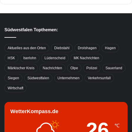
Südwestfalen Topthemen:
Aktuelles aus den Orten
Diebstahl
Drolshagen
Hagen
HSK
Iserlohn
Lüdenscheid
MK Nachrichten
Märkischer Kreis
Nachrichten
Olpe
Polizei
Sauerland
Siegen
Südwestfalen
Unternehmen
Verkehrsunfall
Wirtschaft
WetterKompass.de
26
℃