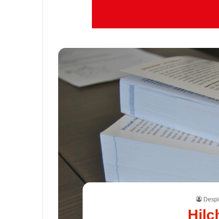
Despi
Hilc