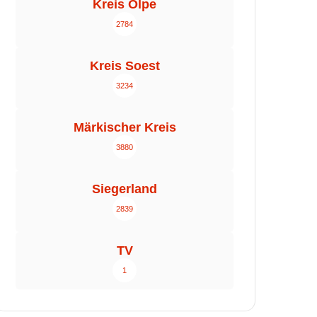
Kreis Olpe
2784
Kreis Soest
3234
Märkischer Kreis
3880
Siegerland
2839
TV
1