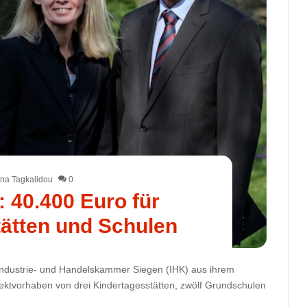
na Tagkalidou
0
: 40.400 Euro für
ätten und Schulen
 Industrie- und Handelskammer Siegen (IHK) aus ihrem
tvorhaben von drei Kindertagesstätten, zwölf Grundschulen