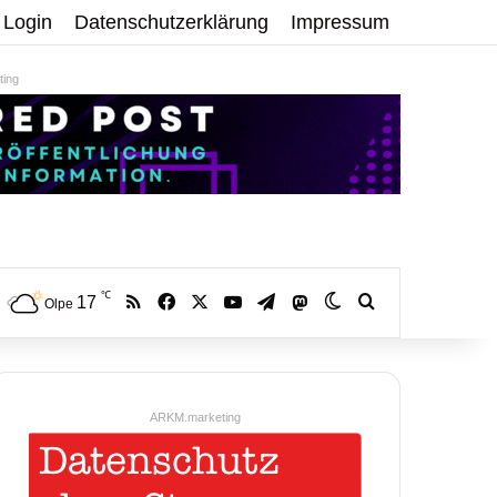
Login
Datenschutzerklärung
Impressum
ing
℃
RSS
Facebook
X
YouTube
Telegram
17
Mastodon
Skin umschalten
Volltextsuche:
Olpe
ARKM.marketing