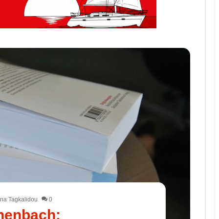
na Tagkalidou
0
henbach: