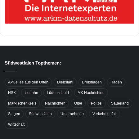
Südwestfalen Topthemen:
Aktuelles aus den Orten
Diebstahl
Drolshagen
Hagen
HSK
Iserlohn
Lüdenscheid
MK Nachrichten
Märkischer Kreis
Nachrichten
Olpe
Polizei
Sauerland
Siegen
Südwestfalen
Unternehmen
Verkehrsunfall
Wirtschaft