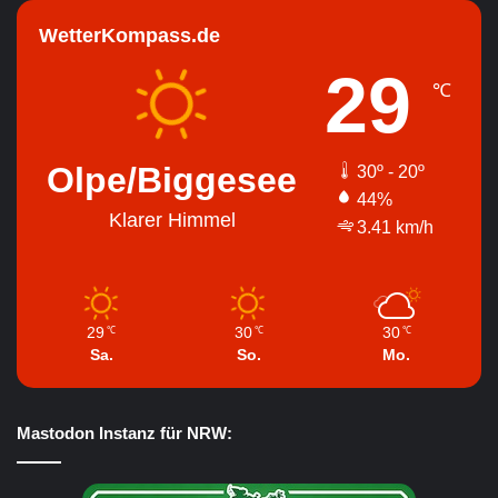
WetterKompass.de
29
℃
Olpe/Biggesee
30º - 20º
44%
Klarer Himmel
3.41 km/h
29
30
30
℃
℃
℃
Sa.
So.
Mo.
Mastodon Instanz für NRW: