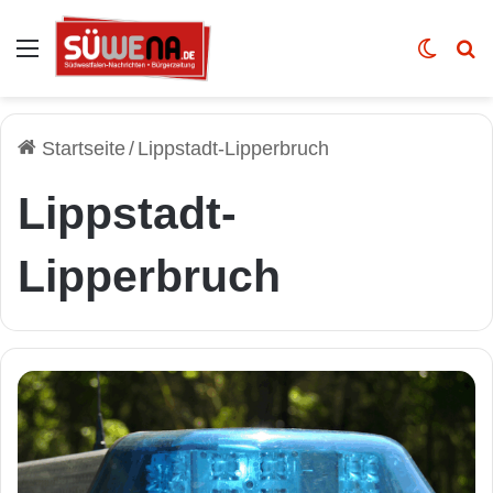
Auswahl
Skin u
Vo
Startseite
/
Lippstadt-Lipperbruch
Lippstadt-
Lipperbruch