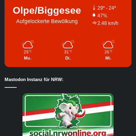
Olpe/Biggesee
29º - 24º
47%
Aufgelockerte Bewölkung
2.48 km/h
29
31
26
℃
℃
℃
Mo.
Di.
Mi.
Mastodon Instanz für NRW: