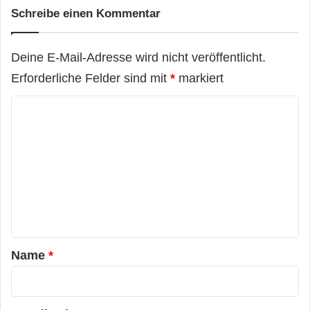
Schreibe einen Kommentar
Deine E-Mail-Adresse wird nicht veröffentlicht.
Erforderliche Felder sind mit
*
markiert
K
o
m
m
e
n
t
a
Name
*
r
*