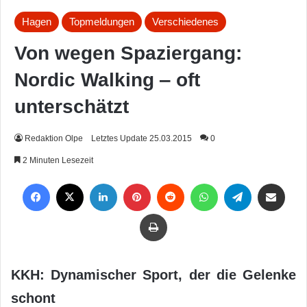
Hagen
Topmeldungen
Verschiedenes
Von wegen Spaziergang:
Nordic Walking ‒ oft
unterschätzt
Redaktion Olpe
Letztes Update 25.03.2015
0
2 Minuten Lesezeit
Facebook
X
LinkedIn
Pinterest
Reddit
WhatsApp
Telegram
Per Mail weiterleiten
Drucken
KKH: Dynamischer Sport, der die Gelenke
schont