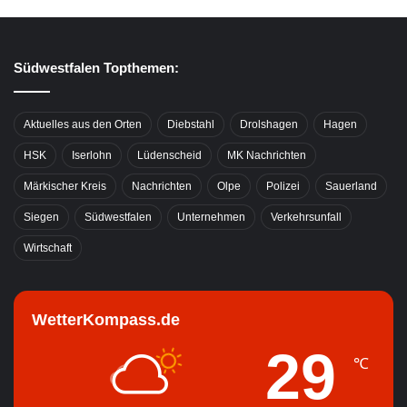
Südwestfalen Topthemen:
Aktuelles aus den Orten
Diebstahl
Drolshagen
Hagen
HSK
Iserlohn
Lüdenscheid
MK Nachrichten
Märkischer Kreis
Nachrichten
Olpe
Polizei
Sauerland
Siegen
Südwestfalen
Unternehmen
Verkehrsunfall
Wirtschaft
WetterKompass.de
29
℃