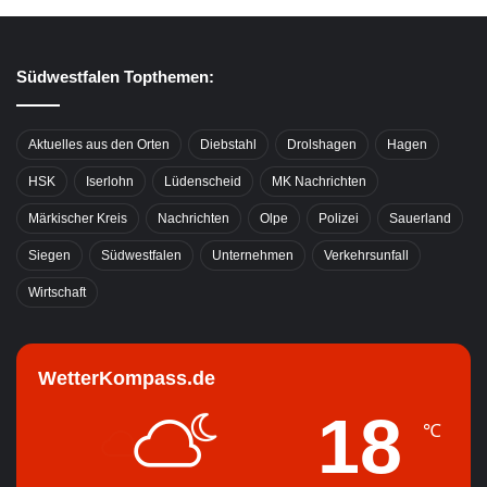
Südwestfalen Topthemen:
Aktuelles aus den Orten
Diebstahl
Drolshagen
Hagen
HSK
Iserlohn
Lüdenscheid
MK Nachrichten
Märkischer Kreis
Nachrichten
Olpe
Polizei
Sauerland
Siegen
Südwestfalen
Unternehmen
Verkehrsunfall
Wirtschaft
WetterKompass.de
18
℃