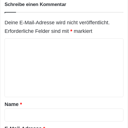
Schreibe einen Kommentar
Deine E-Mail-Adresse wird nicht veröffentlicht.
Erforderliche Felder sind mit
*
markiert
K
o
m
m
e
n
t
a
Name
*
r
*