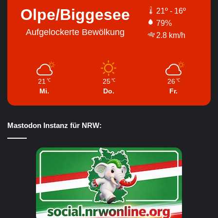
Olpe/Biggesee
21º - 16º
79%
Aufgelockerte Bewölkung
2.8 km/h
21
25
26
℃
℃
℃
Mi.
Do.
Fr.
Mastodon Instanz für NRW: