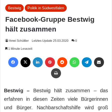
Bestwig
Politik in Südwestfalen
Facebook-Gruppe Bestwig
hält zusammen
Amei Schüttler
Letztes Update 25.03.2020
0
1 Minute Lesezeit
Facebook
X
LinkedIn
Pinterest
Reddit
WhatsApp
Telegram
Per Mail weiterleiten
Drucken
Bestwig –
Bestwig hält zusammen – das
erfahren in diesen Zeiten viele Bürgerinnen
und Bürger. Nachbarschaftshilfe wird groß