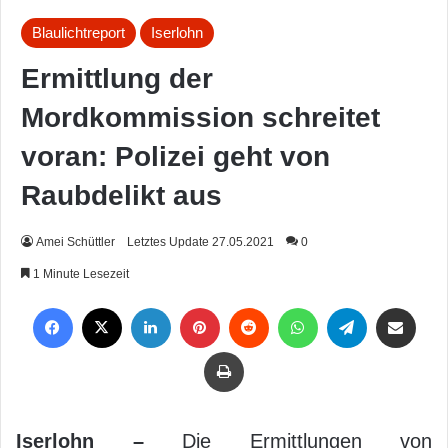
Blaulichtreport
Iserlohn
Ermittlung der
Mordkommission schreitet
voran: Polizei geht von
Raubdelikt aus
Amei Schüttler
Letztes Update 27.05.2021
0
1 Minute Lesezeit
Facebook
X
LinkedIn
Pinterest
Reddit
WhatsApp
Telegram
Per Mail weiterleiten
Drucken
Iserlohn –
Die Ermittlungen von