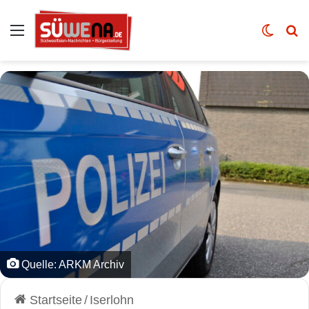
Auswahl
Skin u
Vo
Quelle: ARKM Archiv
Startseite
/
Iserlohn