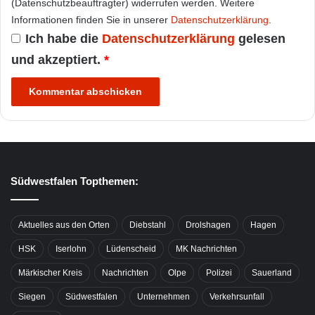
(Datenschutzbeauftragter) widerrufen werden. Weitere
Informationen finden Sie in unserer
Datenschutzerklärung
.
Ich habe die
Datenschutzerklärung
gelesen
und akzeptiert.
*
Südwestfalen Topthemen:
Aktuelles aus den Orten
Diebstahl
Drolshagen
Hagen
HSK
Iserlohn
Lüdenscheid
MK Nachrichten
Märkischer Kreis
Nachrichten
Olpe
Polizei
Sauerland
Siegen
Südwestfalen
Unternehmen
Verkehrsunfall