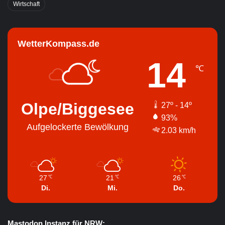
Wirtschaft
WetterKompass.de
14
℃
Olpe/Biggesee
27º - 14º
93%
Aufgelockerte Bewölkung
2.03 km/h
27
21
26
℃
℃
℃
Di.
Mi.
Do.
Mastodon Instanz für NRW: