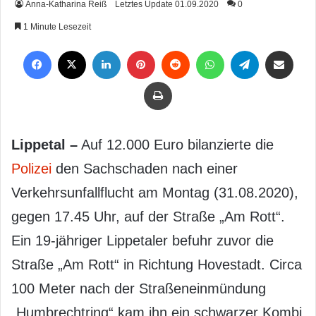
Anna-Katharina Reiß
Letztes Update 01.09.2020
0
1 Minute Lesezeit
Facebook
X
LinkedIn
Pinterest
Reddit
WhatsApp
Telegram
Per Mail weiterleiten
Drucken
Lippetal –
Auf 12.000 Euro bilanzierte die
Polizei
den Sachschaden nach einer
Verkehrsunfallflucht am Montag (31.08.2020),
gegen 17.45 Uhr, auf der Straße „Am Rott“.
Ein 19-jähriger Lippetaler befuhr zuvor die
Straße „Am Rott“ in Richtung Hovestadt. Circa
100 Meter nach der Straßeneinmündung
„Humbrechtring“ kam ihn ein schwarzer Kombi