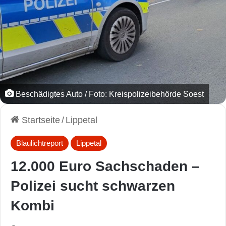
Beschädigtes Auto / Foto: Kreispolizeibehörde Soest
Startseite
/
Lippetal
Blaulichtreport
Lippetal
12.000 Euro Sachschaden –
Polizei sucht schwarzen
Kombi