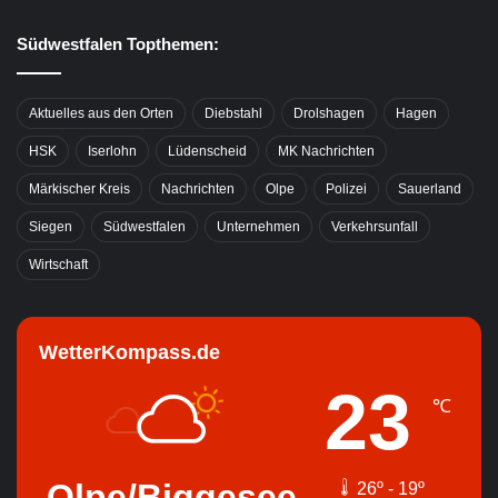
Südwestfalen Topthemen:
Aktuelles aus den Orten
Diebstahl
Drolshagen
Hagen
HSK
Iserlohn
Lüdenscheid
MK Nachrichten
Märkischer Kreis
Nachrichten
Olpe
Polizei
Sauerland
Siegen
Südwestfalen
Unternehmen
Verkehrsunfall
Wirtschaft
WetterKompass.de
23
℃
Olpe/Biggesee
26º - 19º