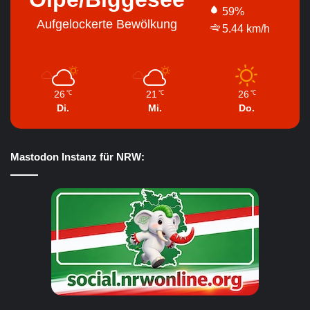
59%
Aufgelockerte Bewölkung
5.44 km/h
26
21
26
℃
℃
℃
Di.
Mi.
Do.
Mastodon Instanz für NRW: