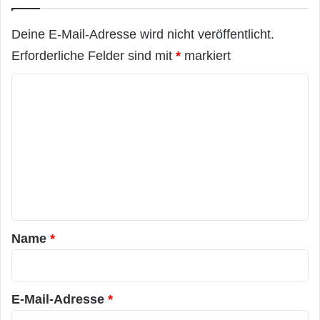
Deine E-Mail-Adresse wird nicht veröffentlicht.
Erforderliche Felder sind mit
*
markiert
K
o
m
m
e
n
t
a
Name
*
r
*
E-Mail-Adresse
*