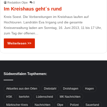
Redaktion Olpe
0
Im Kreishaus geht´s rund
Kreis Soest. Die Vorbereitungen im Kreishaus laufen auf
Hochtouren. Landrätin Eva Irrgang und die gesamte
Kreisverwaltung laden am Sonntag, 16. Juni 2013, 11 bis 17 Uhr,
zum Tag der offenen…
Weiterlesen >>
Südwestfalen Topthemen:
Aktuelles aus den Orten
Diebstahl
Drolshagen
Hagen
HSK
Iserlohn
Lüdenscheid
MK Nachrichten
Märkischer Kreis
Nachrichten
Olpe
Polizei
Sauerland