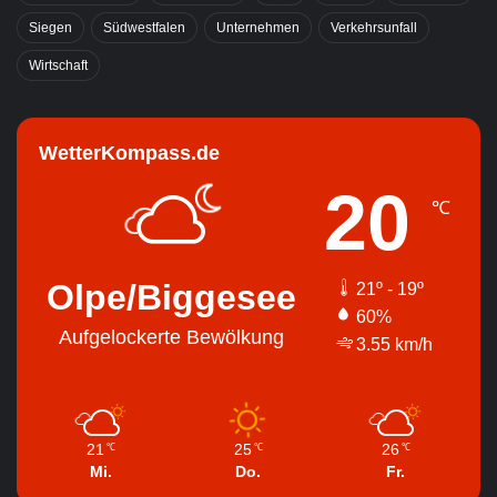
Siegen
Südwestfalen
Unternehmen
Verkehrsunfall
Wirtschaft
WetterKompass.de
20
℃
Olpe/Biggesee
21º - 19º
60%
Aufgelockerte Bewölkung
3.55 km/h
21
25
26
℃
℃
℃
Mi.
Do.
Fr.