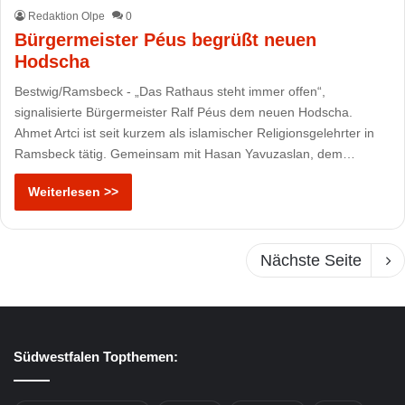
Redaktion Olpe
0
Bürgermeister Péus begrüßt neuen
Hodscha
Bestwig/Ramsbeck - „Das Rathaus steht immer offen“,
signalisierte Bürgermeister Ralf Péus dem neuen Hodscha.
Ahmet Artci ist seit kurzem als islamischer Religionsgelehrter in
Ramsbeck tätig. Gemeinsam mit Hasan Yavuzaslan, dem…
Weiterlesen >>
Nächste Seite
Südwestfalen Topthemen: