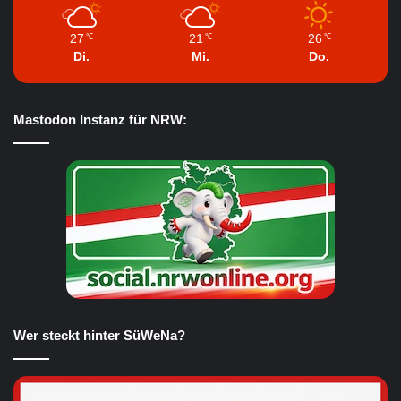
27
21
26
℃
℃
℃
Di.
Mi.
Do.
Mastodon Instanz für NRW:
Wer steckt hinter SüWeNa?