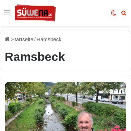
Auswahl
Skin u
Vo
Startseite
/
Ramsbeck
Ramsbeck