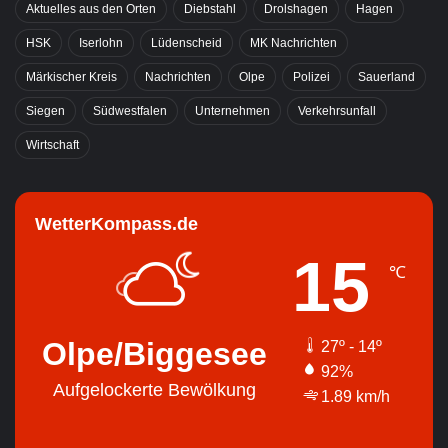
Aktuelles aus den Orten
Diebstahl
Drolshagen
Hagen
HSK
Iserlohn
Lüdenscheid
MK Nachrichten
Märkischer Kreis
Nachrichten
Olpe
Polizei
Sauerland
Siegen
Südwestfalen
Unternehmen
Verkehrsunfall
Wirtschaft
WetterKompass.de
15
℃
Olpe/Biggesee
27º - 14º
92%
Aufgelockerte Bewölkung
1.89 km/h