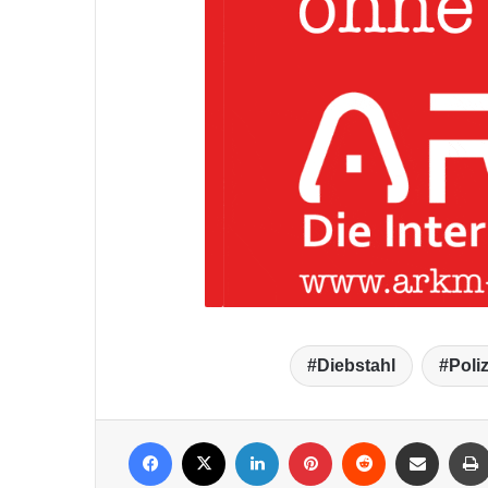
Diebstahl
Poli
Facebook
X
LinkedIn
Pinterest
Reddit
Per Mail weiterleiten