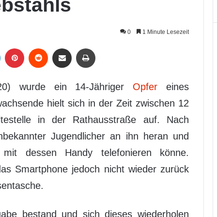
ebstahls
0
1 Minute Lesezeit
LinkedIn
Pinterest
Reddit
Per Mail weiterleiten
Drucken
0) wurde ein 14-Jähriger
Opfer
eines
achsende hielt sich in der Zeit zwischen 12
estelle in der Rathausstraße auf. Nach
unbekannter Jugendlicher an ihn heran und
mit dessen Handy telefonieren könne.
as Smartphone jedoch nicht wieder zurück
sentasche.
gabe bestand und sich dieses wiederholen