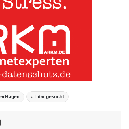
zei Hagen
Täter gesucht
Drucken