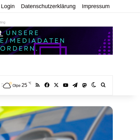
Login
Datenschutzerklärung
Impressum
ing
℃
RSS
Facebook
X
YouTube
Telegram
25
Mastodon
Skin umschalten
Volltextsuche:
Olpe