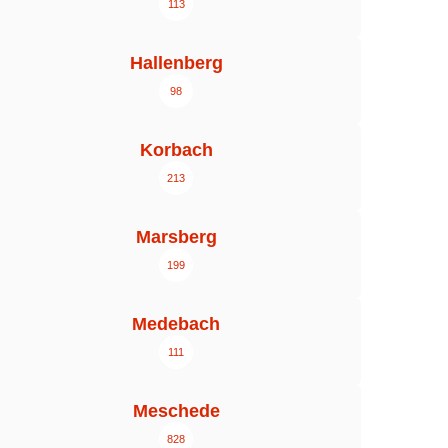
113
Hallenberg
98
Korbach
213
Marsberg
199
Medebach
111
Meschede
828