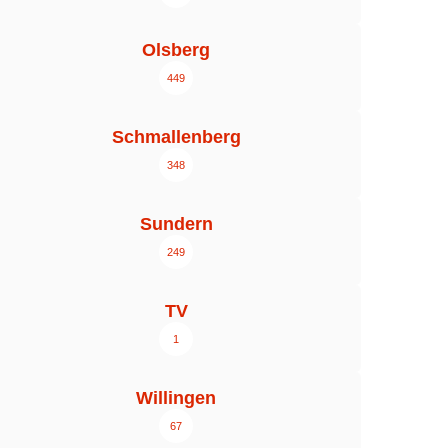
Olsberg
449
Schmallenberg
348
Sundern
249
TV
1
Willingen
67