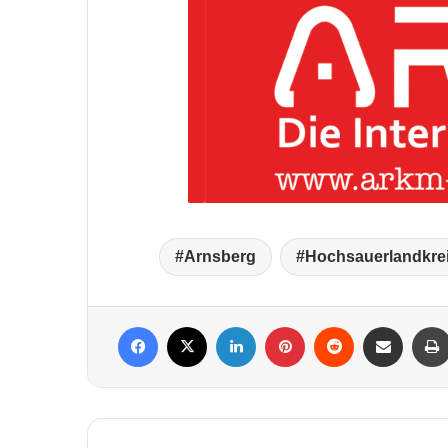
Arnsberg
Hochsauerlandkre
Facebook
X
LinkedIn
Pinterest
Reddit
Per Mail weiterleiten