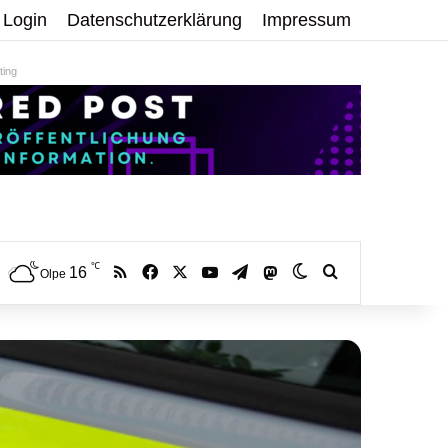
Login
Datenschutzerklärung
Impressum
ing
℃
RSS
Facebook
X
YouTube
Telegram
16
Mastodon
Skin umschalten
Volltextsuche:
Olpe