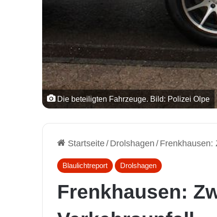
Die beteiligten Fahrzeuge. Bild: Polizei Olpe
Startseite
/
Drolshagen
/
Frenkhausen: Z
Blaulichtreport
Drolshagen
Frenkhausen: Zwe