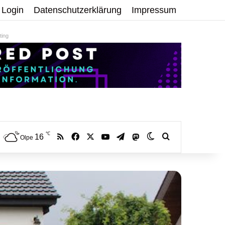
Login
Datenschutzerklärung
Impressum
ing
℃
RSS
Facebook
X
YouTube
Telegram
16
Mastodon
Skin umschalten
Volltextsuche:
Olpe