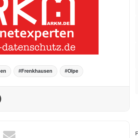
gen
Frenkhausen
Olpe
Drucken
P