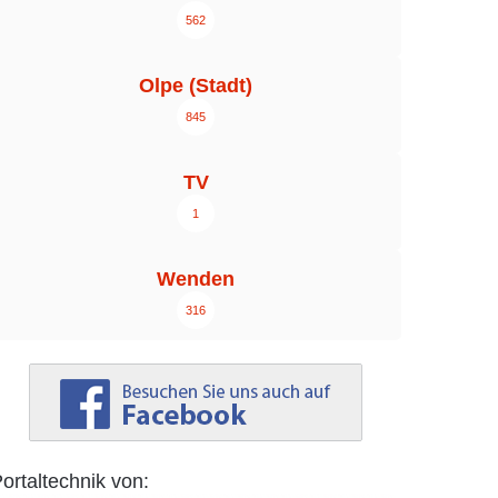
562
Olpe (Stadt)
845
TV
1
Wenden
316
ortaltechnik von: