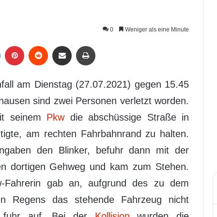
0
Weniger als eine Minute
LinkedIn
Pinterest
Reddit
Per Mail weiterleiten
Drucken
fall am Dienstag (27.07.2021) gegen 15.45
hausen sind zwei Personen verletzt worden.
mit seinem
Pkw
die abschüssige Straße in
htigte, am rechten Fahrbahnrand zu halten.
ngaben den Blinker, befuhr dann mit der
den dortigen Gehweg und kam zum Stehen.
w-Fahrerin gab an, aufgrund des zu dem
rken Regens das stehende Fahrzeug nicht
fuhr auf. Bei der
Kollision
wurden die