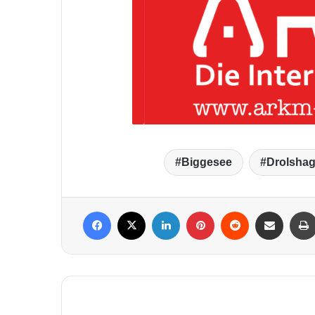
Biggesee
Drolsha
Facebook
X
LinkedIn
Pinterest
Reddit
Per Mail weiterleiten