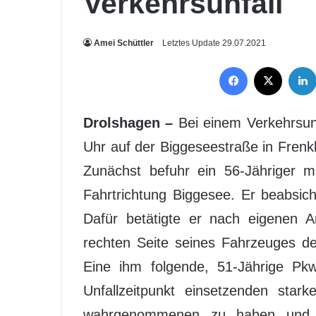
Verkehrsunfall
Amei Schüttler
Letztes Update 29.07.2021
Facebook
X
Drolshagen –
Bei einem Verkehrsun
Uhr auf der Biggeseestraße in Frenk
Zunächst befuhr ein 56-Jähriger 
Fahrtrichtung Biggesee. Er beabsic
Dafür betätigte er nach eigenen A
rechten Seite seines Fahrzeuges 
Eine ihm folgende, 51-Jährige Pk
Unfallzeitpunkt einsetzenden sta
wahrgenommenen zu haben und 