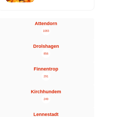
Attendorn
1083
Drolshagen
856
Finnentrop
291
Kirchhundem
249
Lennestadt