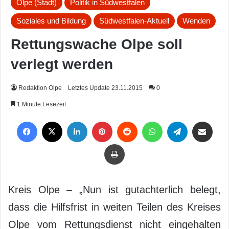
Olpe (Stadt)
Politik in Südwestfalen
Soziales und Bildung
Südwestfalen-Aktuell
Wenden
Rettungswache Olpe soll
verlegt werden
Redaktion Olpe
Letztes Update 23.11.2015
0
1 Minute Lesezeit
Facebook
X
LinkedIn
Pinterest
Reddit
WhatsApp
Telegram
Per Mail weiterleiten
Drucken
Kreis Olpe – „Nun ist gutachterlich belegt,
dass die Hilfsfrist in weiten Teilen des Kreises
Olpe vom Rettungsdienst nicht eingehalten