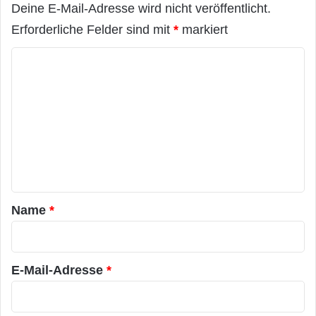
Deine E-Mail-Adresse wird nicht veröffentlicht.
Erforderliche Felder sind mit
*
markiert
K
o
m
m
e
n
t
a
Name
*
r
*
E-Mail-Adresse
*