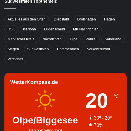
Südwestfalen Topthemen:
Aktuelles aus den Orten
Diebstahl
Drolshagen
Hagen
HSK
Iserlohn
Lüdenscheid
MK Nachrichten
Märkischer Kreis
Nachrichten
Olpe
Polizei
Sauerland
Siegen
Südwestfalen
Unternehmen
Verkehrsunfall
Wirtschaft
WetterKompass.de
20
℃
Olpe/Biggesee
30º - 20º
70%
Klarer Himmel