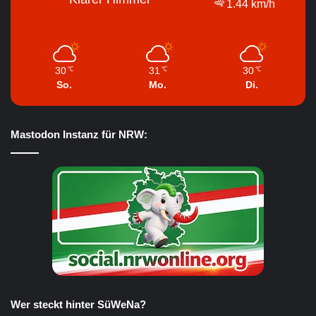
1.44 km/h
30
31
30
℃
℃
℃
So.
Mo.
Di.
Mastodon Instanz für NRW:
Wer steckt hinter SüWeNa?