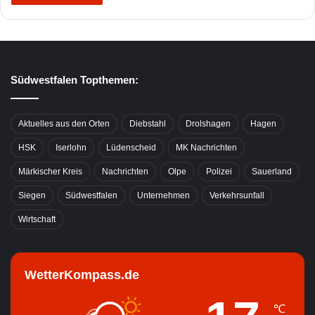
Südwestfalen Topthemen:
Aktuelles aus den Orten
Diebstahl
Drolshagen
Hagen
HSK
Iserlohn
Lüdenscheid
MK Nachrichten
Märkischer Kreis
Nachrichten
Olpe
Polizei
Sauerland
Siegen
Südwestfalen
Unternehmen
Verkehrsunfall
Wirtschaft
WetterKompass.de
℃