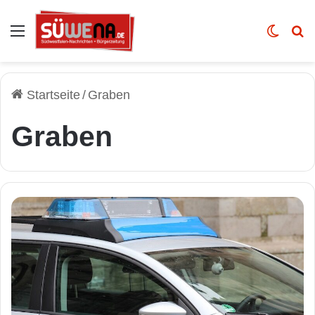
Auswahl
Skin u
Vo
Startseite
/
Graben
Graben