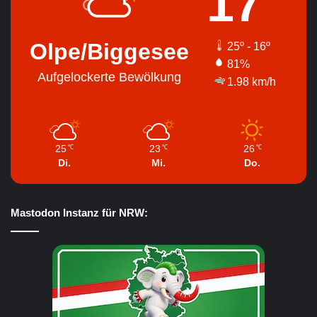
17
Olpe/Biggesee
25º - 16º
81%
Aufgelockerte Bewölkung
1.98 km/h
25
23
26
℃
℃
℃
Di.
Mi.
Do.
Mastodon Instanz für NRW: