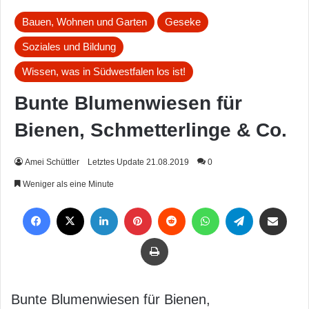
Bauen, Wohnen und Garten
Geseke
Soziales und Bildung
Wissen, was in Südwestfalen los ist!
Bunte Blumenwiesen für
Bienen, Schmetterlinge & Co.
Amei Schüttler
Letztes Update 21.08.2019
0
Weniger als eine Minute
Facebook
X
LinkedIn
Pinterest
Reddit
WhatsApp
Telegram
Per Mail weiterleiten
Drucken
Bunte Blumenwiesen für Bienen,