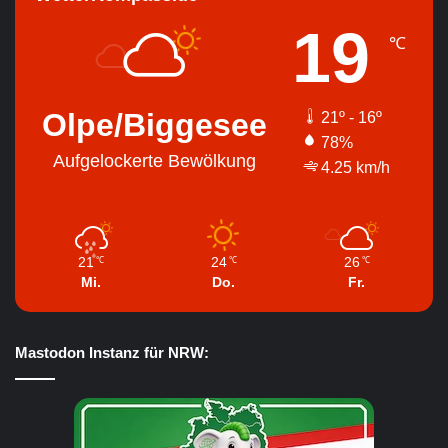
19
℃
Olpe/Biggesee
21º - 16º
78%
Aufgelockerte Bewölkung
4.25 km/h
21
24
26
℃
℃
℃
Mi.
Do.
Fr.
Mastodon Instanz für NRW: