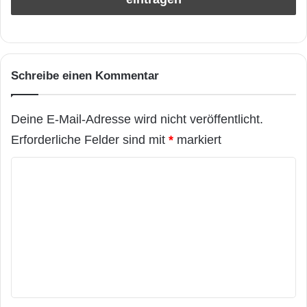
Schreibe einen Kommentar
Deine E-Mail-Adresse wird nicht veröffentlicht.
Erforderliche Felder sind mit
*
markiert
K
o
m
m
e
n
t