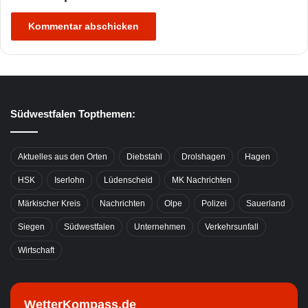
Südwestfalen Topthemen:
Aktuelles aus den Orten
Diebstahl
Drolshagen
Hagen
HSK
Iserlohn
Lüdenscheid
MK Nachrichten
Märkischer Kreis
Nachrichten
Olpe
Polizei
Sauerland
Siegen
Südwestfalen
Unternehmen
Verkehrsunfall
Wirtschaft
WetterKompass.de