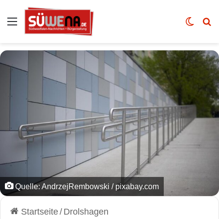
Auswahl
Skin u
Vo
Quelle: AndrzejRembowski / pixabay.com
Startseite
/
Drolshagen