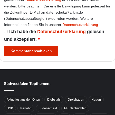
gemäß Ihrer
Datenschutzerklärung
erfasst und verarbeitet
werden. Bitte beachten: Die erteilte Einwilligung kann jederzeit für
die Zukunft per E-Mail an datenschutz@arkm.de
(Datenschutzbeauftragter) widerrufen werden. Weitere
Informationen finden Sie in unserer
Datenschutzerklärung
.
Ich habe die
Datenschutzerklärung
gelesen
und akzeptiert.
*
Südwestfalen Topthemen:
Aktuelles aus den Orten
Diebstahl
Drolshagen
Hagen
HSK
Iserlohn
Lüdenscheid
MK Nachrichten