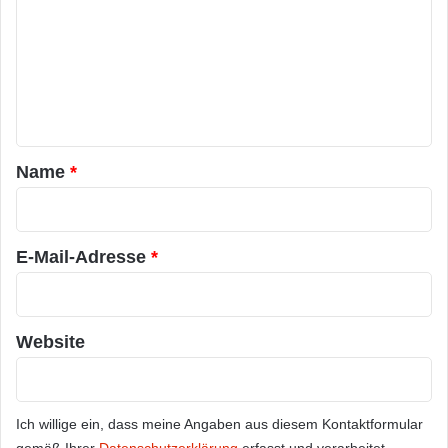
m
m
e
n
t
a
Name
*
r
*
E-Mail-Adresse
*
Website
Ich willige ein, dass meine Angaben aus diesem Kontaktformular