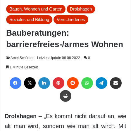
Bauen, Wohnen und Garten
Drolshagen
Soziales und Bildung
Verschiedenes
Bauberatungen:
barrierefreies-/armes Wohnen
Amei Schüttler
Letztes Update 08.08.2022
0
1 Minute Lesezeit
Facebook
X
LinkedIn
Pinterest
Reddit
WhatsApp
Telegram
Per Mail weiterleiten
Drucken
Drolshagen
– „Es kommt nicht darauf an, wie
alt man wird, sondern wie man alt wird“. Mit