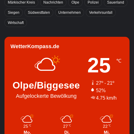
Märkischer Kreis
Nachrichten
Olpe
Polizei
Sauerland
Siegen
Südwestfalen
Unternehmen
Verkehrsunfall
Wirtschaft
WetterKompass.de
25
℃
Olpe/Biggesee
27º - 21º
52%
Aufgelockerte Bewölkung
4.75 km/h
25
27
22
℃
℃
℃
Mo.
Di.
Mi.