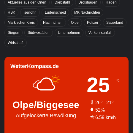
Aktuelles aus den Orten
Diebstahl
Drolshagen
Hagen
HSK
Iserlohn
Lüdenscheid
MK Nachrichten
Märkischer Kreis
Nachrichten
Olpe
Polizei
Sauerland
Siegen
Südwestfalen
Unternehmen
Verkehrsunfall
Wirtschaft
WetterKompass.de
25
℃
Olpe/Biggesee
26º - 21º
52%
Aufgelockerte Bewölkung
6.59 km/h