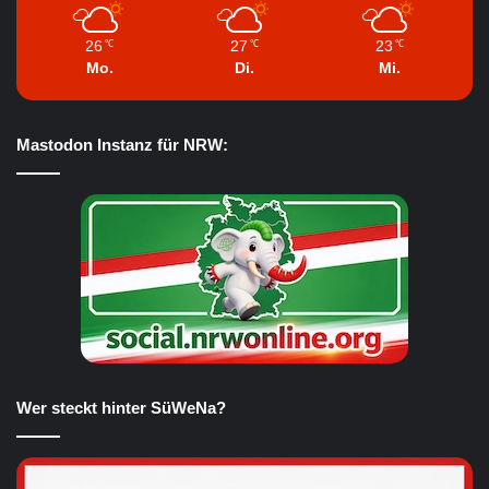
26
27
23
℃
℃
℃
Mo.
Di.
Mi.
Mastodon Instanz für NRW:
Wer steckt hinter SüWeNa?