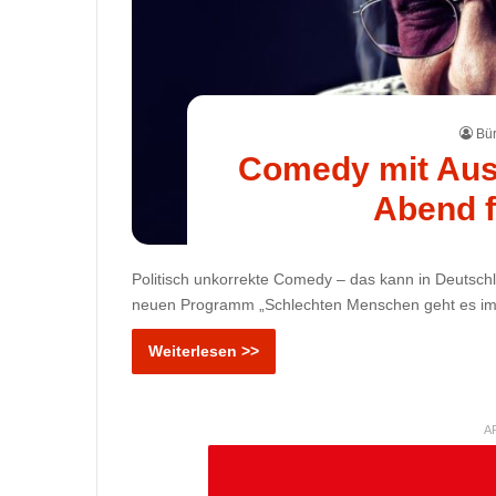
Bür
Comedy mit Ausb
Abend f
Politisch unkorrekte Comedy – das kann in Deutschl
neuen Programm „Schlechten Menschen geht es immer
Weiterlesen >>
A