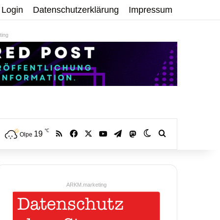
Login
Datenschutzerklärung
Impressum
ing
℃
RSS
Facebook
X
YouTube
Telegram
19
Mastodon
Skin umschalten
Volltextsuche:
Olpe
ARKM.marketing