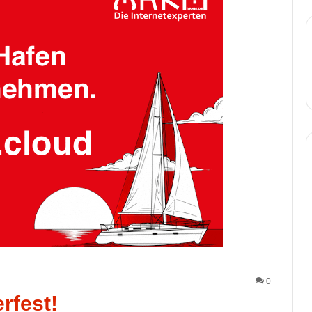
0
rfest!