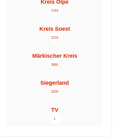
Kreis Olpe
2784
Kreis Soest
3234
Märkischer Kreis
3880
Siegerland
2839
TV
1